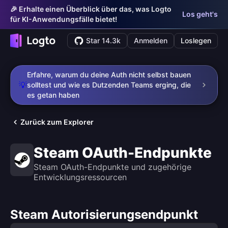
🎉 Erhalte einen Überblick über das, was Logto
Los geht's
für KI-Anwendungsfälle bietet!
Star 14.3k
Anmelden
Loslegen
Erfahre, warum du deine Auth nicht selbst bauen
💡
solltest und wie es Dutzenden Teams erging, die
es getan haben
Zurück zum Explorer
Steam OAuth-Endpunkte
Steam OAuth-Endpunkte und zugehörige
Entwicklungsressourcen
Steam Autorisierungsendpunkt