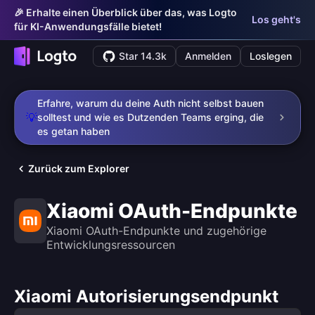
🎉 Erhalte einen Überblick über das, was Logto
Los geht's
für KI-Anwendungsfälle bietet!
Star 14.3k
Anmelden
Loslegen
Erfahre, warum du deine Auth nicht selbst bauen
💡
solltest und wie es Dutzenden Teams erging, die
es getan haben
Zurück zum Explorer
Xiaomi OAuth-Endpunkte
Xiaomi OAuth-Endpunkte und zugehörige
Entwicklungsressourcen
Xiaomi Autorisierungsendpunkt