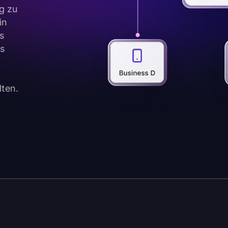
g zu
in
s
es
lten.