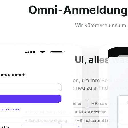
Omni-Anmeldung st
Wir kümmern uns um 
Vorgebaute UI, alles wa
brauchen
Alles, was Sie benötigen, um Ihre Benutzer z
hören Sie auf, das Rad neu zu erfinden, integ
jetzt mit Ihrer App.
Anmelden
Registrieren
Passwort verges
Unternehmens-SSO
MFA einrichten
MFA 
Benutzereinwilligung
Benutzerprofil sammeln