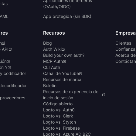
Aplicaciones de terceros
ntas
(OAuth/OIDC)
SAML
App protegida (sin SDK)
ores
Recursos
Empresa
n
Blog
Clientes
e API
Auth Wiki
Confianza
Build your own auth?
Acerca de
ción
MCP Auth
Contáctan
on Y
CLI Auth
y codificador
Canal de YouTube
Recursos de marca
decodificador
Boletín
Recursos de experiencia de
 proveedores
inicio de sesión
Código abierto
Logto vs. Auth0
Logto vs. Clerk
Logto vs. Stytch
Logto vs. Firebase
Logto vs. Azure AD B2C