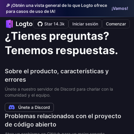
🎉 ¡Obtén una vista general de lo que Logto ofrece
¡Vamos!
para casos de uso de IA!
Star 14.3k
Iniciar sesión
Comenzar
¿Tienes preguntas?
Tenemos respuestas.
Sobre el producto, características y
errores
Únete a nuestro servidor de Discord para charlar con la
comunidad y el equipo.
Únete a Discord
Problemas relacionados con el proyecto
de código abierto
Abre un problema en GitHub para un mejor soporte.