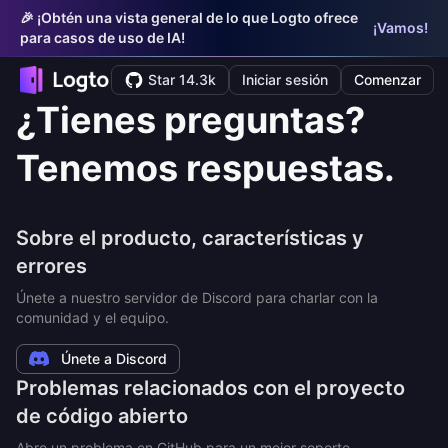
🎉 ¡Obtén una vista general de lo que Logto ofrece
¡Vamos!
para casos de uso de IA!
Star 14.3k
Iniciar sesión
Comenzar
¿Tienes preguntas?
Tenemos respuestas.
Sobre el producto, características y
errores
Únete a nuestro servidor de Discord para charlar con la
comunidad y el equipo.
Únete a Discord
Problemas relacionados con el proyecto
de código abierto
Abre un problema en GitHub para un mejor soporte.