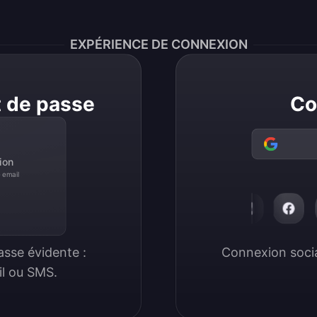
EXPÉRIENCE DE CONNEXION
t de passe
Co
ion
 email
sse évidente : 
Connexion social
il ou SMS.