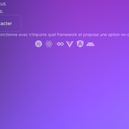
dus
s.
acter
onctionne avec n'importe quel framework et propose une option no-