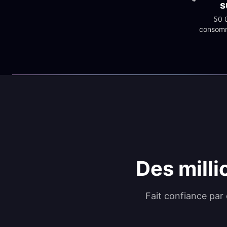
s
50 0
consomm
Des milli
Fait confiance par