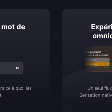
r mot de
Expér
omnic
Logoipsum
Connectez-vous à votre compte
Email / Nom d'utilisateur
Se connecter
Pas encore de compte ?
Créer un compte
s ce à quoi les 
Un seul flux
t.
Sensation nativ