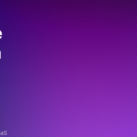
e
a
aaS