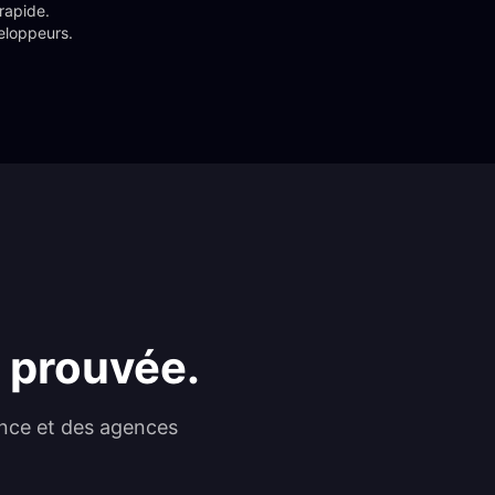
apide. 
eloppeurs.
é prouvée.
ance et des agences