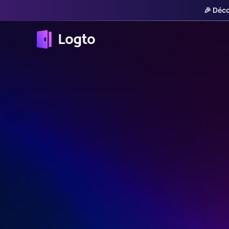
🎉 Déco