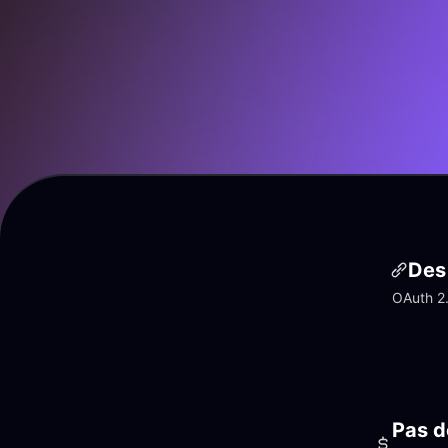
Des 
OAuth 2.
Pas d