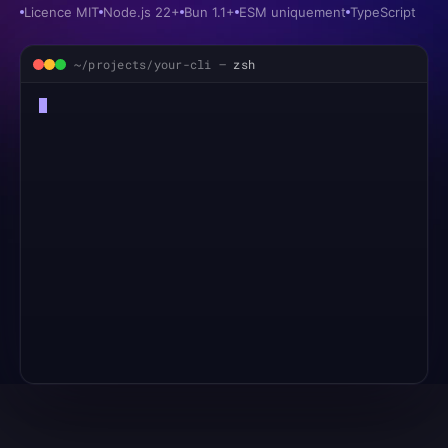
Licence MIT
Node.js 22+
Bun 1.1+
ESM uniquement
TypeScript
~/projects/your-cli —
zsh