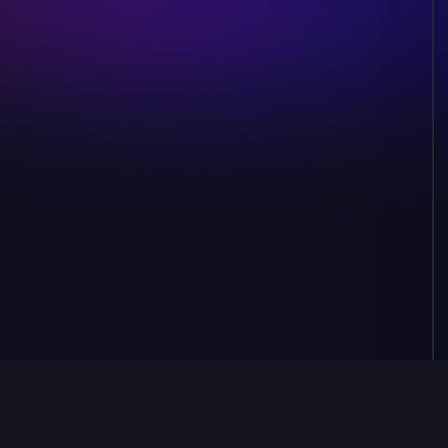
fetch
Défaut
chemin de callback
Défaut /callback
page de callback
Page intégrée
Remplacer le
stockage
Trousseau OS
Fichier (0600)
En mémoire
Le vôtre
Trousseau macOS, Windows Credential Store, ou
Linux Secret Service, selon l’OS. Via @napi-
rs/keyring.