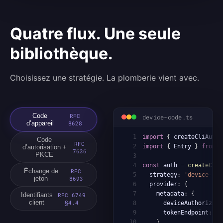
Quatre flux. Une seule
bibliothèque.
Choisissez une stratégie. La plomberie vient avec.
Code
RFC
device-code.ts
d’appareil
8628
1
import
{
 createCliAuth
,
Code
RFC
2
import
{
 Entry 
}
from
'
d’autorisation +
7636
PKCE
3
4
const
 auth 
=
createCliA
Échange de
RFC
5
  strategy
:
'device-cod
jeton
8693
6
  provider
:
{
7
    metadata
:
{
Identifiants
RFC 6749
client
§4.4
8
      deviceAuthorizati
9
      tokenEndpoint
:
'h
10
}
,