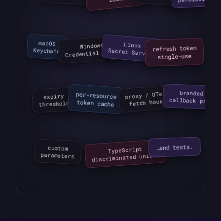
macOS

Windows

Linux

refresh token

Keychain
Secret Service
Credential Store
single-use
branded

proxy / OTel

expiry

per-resource

callback page
fetch hook
token cache
threshold
…and tests.
TypeScript

custom

discriminated unions
parameters