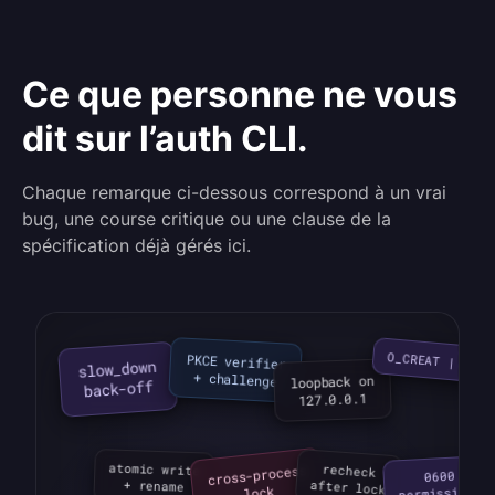
Ce que personne ne vous
dit sur l’auth CLI.
Chaque remarque ci-dessous correspond à un vrai
bug, une course critique ou une clause de la
spécification déjà gérés ici.
O_CREAT | O_EX
PKCE verifier

slow_down

+ challenge
loopback on

back-off
127.0.0.1
cross-process

atomic write

recheck

0600

after lock
+ rename
lock
permissions