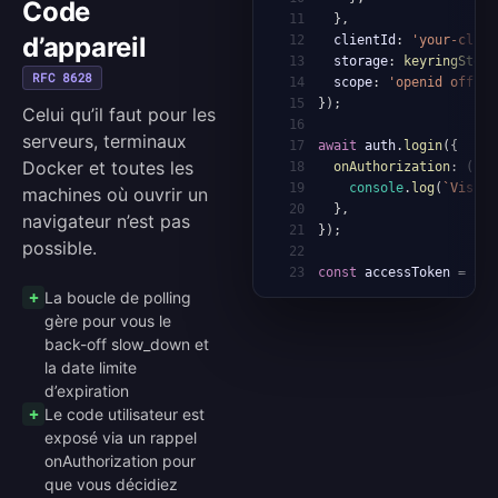
Code
11
}
,
d’appareil
12
  clientId
:
'your-cli-c
13
  storage
:
keyringStora
RFC 8628
14
  scope
:
'openid offlin
15
}
)
;
Celui qu’il faut pour les
16
serveurs, terminaux
17
await
 auth
.
login
(
{
Docker et toutes les
18
onAuthorization
:
(
{
 u
19
console
.
log
(
`
Visit 
machines où ouvrir un
20
}
,
navigateur n’est pas
21
}
)
;
possible.
22
23
const
 accessToken 
=
awa
La boucle de polling
gère pour vous le
back-off slow_down et
la date limite
d’expiration
Le code utilisateur est
exposé via un rappel
onAuthorization pour
que vous décidiez