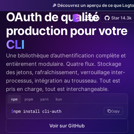
cli-auth
v0.1.0-beta
🎉 Découvrez un aperçu de ce que Logto o
OAuth de qualité
Star 14.3k
production pour votre
CLI
Une bibliothèque d’authentification complète et
entièrement modulaire. Quatre flux. Stockage
des jetons, rafraîchissement, verrouillage inter-
processus, intégration au trousseau. Tout est
pris en charge, tout est interchangeable.
npm
pnpm
yarn
bun
$
npm install cli-auth
Copy
Voir sur GitHub