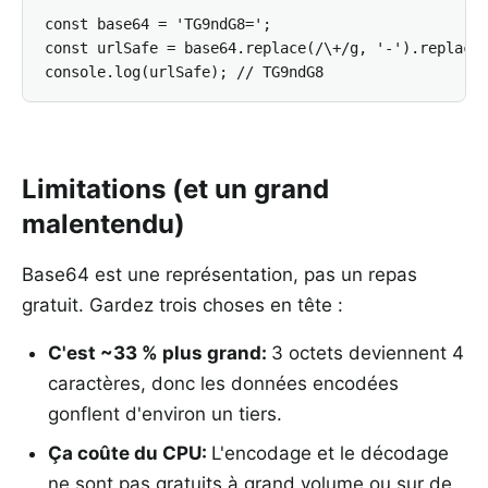
const base64 = 'TG9ndG8=';

const urlSafe = base64.replace(/\+/g, '-').replace(
console.log(urlSafe); // TG9ndG8
Limitations (et un grand
malentendu)
Base64 est une représentation, pas un repas
gratuit. Gardez trois choses en tête :
C'est ~33 % plus grand
:
3 octets deviennent 4
caractères, donc les données encodées
gonflent d'environ un tiers.
Ça coûte du CPU
:
L'encodage et le décodage
ne sont pas gratuits à grand volume ou sur de