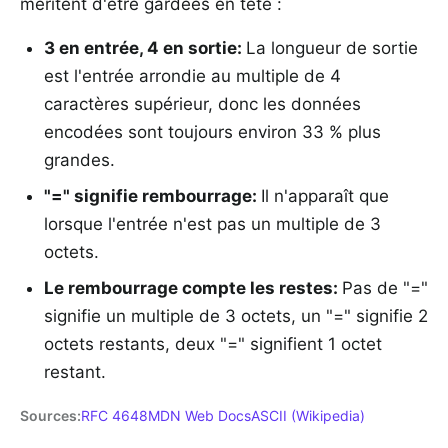
méritent d'être gardées en tête :
3 en entrée, 4 en sortie
:
La longueur de sortie
est l'entrée arrondie au multiple de 4
caractères supérieur, donc les données
encodées sont toujours environ 33 % plus
grandes.
"=" signifie rembourrage
:
Il n'apparaît que
lorsque l'entrée n'est pas un multiple de 3
octets.
Le rembourrage compte les restes
:
Pas de "="
signifie un multiple de 3 octets, un "=" signifie 2
octets restants, deux "=" signifient 1 octet
restant.
Sources
:
RFC 4648
MDN Web Docs
ASCII (Wikipedia)