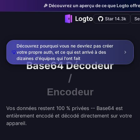
🎉 Découvrez un aperçu de ce que Logto offre 
Star 14.3k
Se
Découvrez pourquoi vous ne devriez pas créer
💡
votre propre auth, et ce qui est arrivé à des
dizaines d'équipes qui l'ont fait
Base64
Décodeur
/
Encodeur
Vos données restent 100 % privées -- Base64 est
entièrement encodé et décodé directement sur votre
appareil.