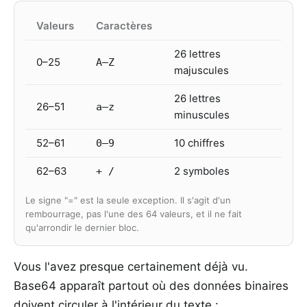
Valeurs
Caractères
26 lettres
0–25
A–Z
majuscules
26 lettres
26–51
a–z
minuscules
52–61
10 chiffres
0–9
62–63
2 symboles
+ /
Le signe "=" est la seule exception. Il s'agit d'un
rembourrage, pas l'une des 64 valeurs, et il ne fait
qu'arrondir le dernier bloc.
Vous l'avez presque certainement déjà vu.
Base64 apparaît partout où des données binaires
doivent circuler à l'intérieur du texte :