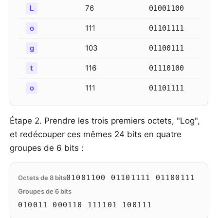
L
76
01001100
o
111
01101111
g
103
01100111
t
116
01110100
o
111
01101111
Étape 2. Prendre les trois premiers octets, "Log",
et redécouper ces mêmes 24 bits en quatre
groupes de 6 bits :
01001100 01101111 01100111
Octets de 8 bits
Groupes de 6 bits
010011 000110 111101 100111