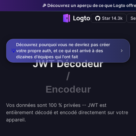
🎉 Découvrez un aperçu de ce que Logto offre 
Star 14.3k
Se
Découvrez pourquoi vous ne devriez pas créer
💡
votre propre auth, et ce qui est arrivé à des
dizaines d'équipes qui l'ont fait
JWT
Décodeur
/
Encodeur
Vos données sont 100 % privées -- JWT est
entièrement décodé et encodé directement sur votre
appareil.