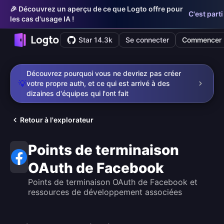
🎉 Découvrez un aperçu de ce que Logto offre pour
C'est parti
les cas d'usage IA !
Star 14.3k
Se connecter
Commencer
Découvrez pourquoi vous ne devriez pas créer
💡
votre propre auth, et ce qui est arrivé à des
dizaines d'équipes qui l'ont fait
Retour à l'explorateur
Points de terminaison
OAuth de Facebook
Points de terminaison OAuth de Facebook et
ressources de développement associées