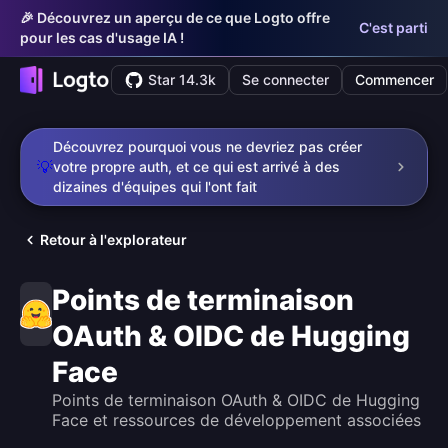
🎉 Découvrez un aperçu de ce que Logto offre
C'est parti
pour les cas d'usage IA !
Star 14.3k
Se connecter
Commencer
Découvrez pourquoi vous ne devriez pas créer
💡
votre propre auth, et ce qui est arrivé à des
dizaines d'équipes qui l'ont fait
Retour à l'explorateur
Points de terminaison
OAuth & OIDC de Hugging
Face
Points de terminaison OAuth & OIDC de Hugging
Face et ressources de développement associées