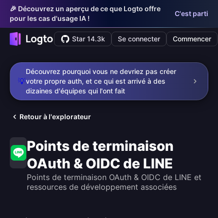
🎉 Découvrez un aperçu de ce que Logto offre
C'est parti
pour les cas d'usage IA !
Star 14.3k
Se connecter
Commencer
Découvrez pourquoi vous ne devriez pas créer
💡
votre propre auth, et ce qui est arrivé à des
dizaines d'équipes qui l'ont fait
Retour à l'explorateur
Points de terminaison
OAuth & OIDC de LINE
Points de terminaison OAuth & OIDC de LINE et
ressources de développement associées