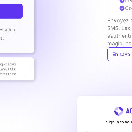
In
Co
Envoyez d
SMS. Les c
s’authenti
magiques 
En savoi