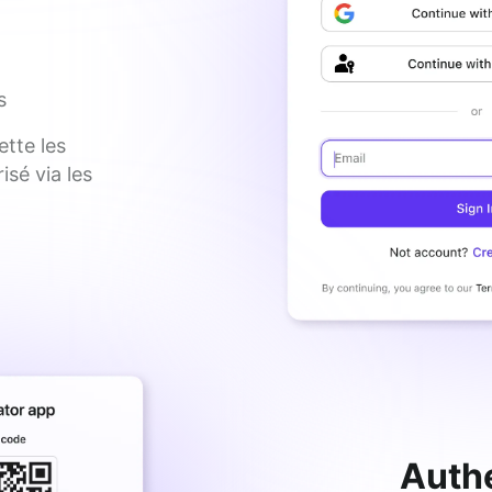
s
tte les 
sé via les 
Authe