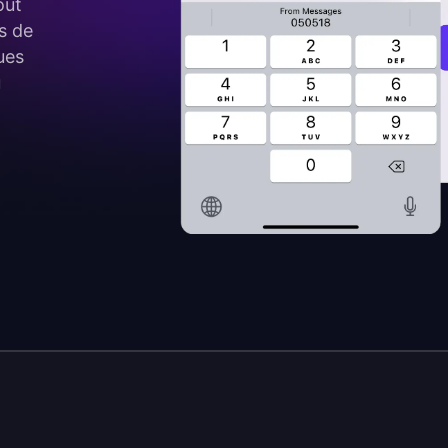
out
es de
ues
u