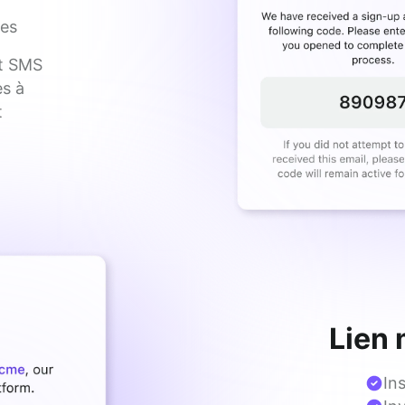
les
t SMS 
s à 
 
Lien
In