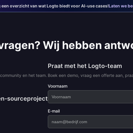
jg een overzicht van wat Logto biedt voor AI-use cases!
Laten we b
 vragen? Wij hebben antw
Praat met het Logto-team
 community en het team.
Boek een demo, vraag een offerte aan, praat
Voornaam
en-sourceproject
E-mail