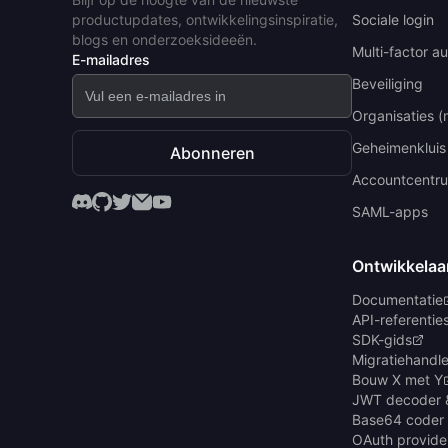
productupdates, ontwikkelingsinspiratie,
Sociale login
blogs en onderzoeksideeën.
Multi-factor au
E-mailadres
Beveiliging
Organisaties (
Geheimenkluis
Abonneren
Accountcentr
SAML-apps
Ontwikkelaa
Documentatie
API-referentie
SDK-gids
Migratiehandle
Bouw X met Y
JWT decoder 
Base64 coder
OAuth provide