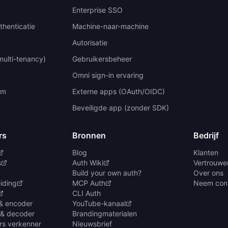
Enterprise SSO
thenticatie
Machine-naar-machine
Autorisatie
multi-tenancy)
Gebruikersbeheer
Omni sign-in ervaring
um
Externe apps (OAuth/OIDC)
Beveiligde app (zonder SDK)
rs
Bronnen
Bedrijf
Blog
Klanten
s
Auth Wiki
Vertrouwen
Build your own auth?
Over ons
iding
MCP Auth
Neem cont
CLI Auth
& encoder
YouTube-kanaal
 & decoder
Brandingmaterialen
rs verkenner
Nieuwsbrief