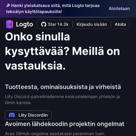
🎉 Hanki yleiskatsaus siitä, mitä Logto tarjoaa
Aloitetaan
tekoälyn käyttötapauksille!
Star 14.3k
Kirjaudu sisään
Aloita
Onko sinulla
kysyttävää? Meillä on
vastauksia.
Tuotteesta, ominaisuuksista ja virheistä
Liity Discord-palvelimellemme keskustelemaan yhteisön ja
tiimin kanssa.
Liity Discordiin
Avoimen lähdekoodin projektin ongelmat
Avaa GitHub-ongelma saadaksesi paremman tuen.