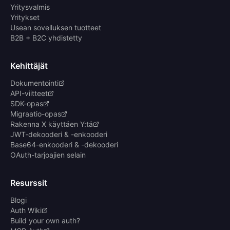
Yritysvalmis
Yritykset
Usean sovelluksen tuotteet
B2B + B2C yhdistetty
Kehittäjät
Dokumentointi
API-viitteet
SDK-opas
Migraatio-opas
Rakenna X käyttäen Y:tä
JWT-dekooderi & -enkooderi
Base64-enkooderi & -dekooderi
OAuth-tarjoajien selain
Resurssit
Blogi
Auth Wiki
Build your own auth?