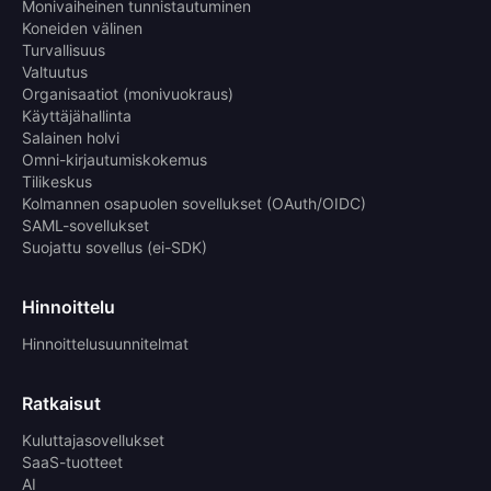
Monivaiheinen tunnistautuminen
Koneiden välinen
Turvallisuus
Valtuutus
Organisaatiot (monivuokraus)
Käyttäjähallinta
Salainen holvi
Omni-kirjautumiskokemus
Tilikeskus
Kolmannen osapuolen sovellukset (OAuth/OIDC)
SAML-sovellukset
Suojattu sovellus (ei-SDK)
Hinnoittelu
Hinnoittelusuunnitelmat
Ratkaisut
Kuluttajasovellukset
SaaS-tuotteet
AI