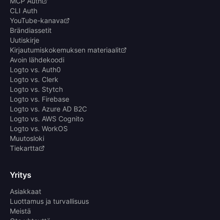
MCP Auth
CLI Auth
YouTube-kanava
Brändiassetit
Uutiskirje
Kirjautumiskokemuksen materiaalit
Avoin lähdekoodi
Logto vs. Auth0
Logto vs. Clerk
Logto vs. Stytch
Logto vs. Firebase
Logto vs. Azure AD B2C
Logto vs. AWS Cognito
Logto vs. WorkOS
Muutosloki
Tiekartta
Yritys
Asiakkaat
Luottamus ja turvallisuus
Meistä