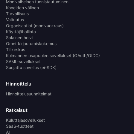
Monivaiheinen tunnistautuminen
Koneiden välinen
Turvallisuus
Valtuutus
Organisaatiot (monivuokraus)
Käyttäjähallinta
Salainen holvi
Omni-kirjautumiskokemus
Tilikeskus
Kolmannen osapuolen sovellukset (OAuth/OIDC)
SAML-sovellukset
Suojattu sovellus (ei-SDK)
Hinnoittelu
Hinnoittelusuunnitelmat
Ratkaisut
Kuluttajasovellukset
SaaS-tuotteet
AI