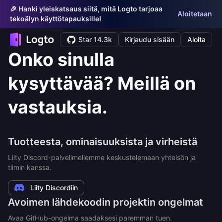
🎉 Hanki yleiskatsaus siitä, mitä Logto tarjoaa
Aloitetaan
tekoälyn käyttötapauksille!
Star 14.3k
Kirjaudu sisään
Aloita
Onko sinulla
kysyttävää? Meillä on
vastauksia.
Tuotteesta, ominaisuuksista ja virheistä
Liity Discord-palvelimellemme keskustelemaan yhteisön ja
tiimin kanssa.
Liity Discordiin
Avoimen lähdekoodin projektin ongelmat
Avaa GitHub-ongelma saadaksesi paremman tuen.