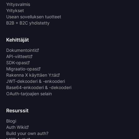
Yritysvalmis
Yritykset
Usean sovelluksen tuotteet
B2B + B2C yhdistetty
Kehittäjät
Dokumentointi
API-viitteet
SDK-opas
Migraatio-opas
Rakenna X käyttäen Y:tä
JWT-dekooderi & -enkooderi
Base64-enkooderi & -dekooderi
OAuth-tarjoajien selain
Resurssit
Blogi
Auth Wiki
Build your own auth?