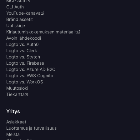
MCP Auth
CLI Auth
YouTube-kanava
Brändiassetit
Uutiskirje
Kirjautumiskokemuksen materiaalit
Avoin lähdekoodi
Logto vs. Auth0
Logto vs. Clerk
Logto vs. Stytch
Logto vs. Firebase
Logto vs. Azure AD B2C
Logto vs. AWS Cognito
Logto vs. WorkOS
Muutosloki
Tiekartta
Yritys
Asiakkaat
Luottamus ja turvallisuus
Meistä