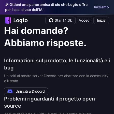
🎉 Ottieni una panoramica di ciò che Logto offre
Iniziamo
per i casi d'uso dell'IA!
Star 14.3k
Accedi
Inizia
Hai domande?
Abbiamo risposte.
Informazioni sul prodotto, le funzionalità e i
bug
Unisciti al nostro server Discord per chattare con la community
e il team.
Unisciti a Discord
Problemi riguardanti il progetto open-
source
Apri un problema su GitHub per un supporto migliore.