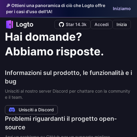
🎉 Ottieni una panoramica di ciò che Logto offre
Iniziamo
per i casi d'uso dell'IA!
Star 14.3k
Accedi
Inizia
Hai domande?
Abbiamo risposte.
Informazioni sul prodotto, le funzionalità e i
bug
Unisciti al nostro server Discord per chattare con la community
e il team.
Unisciti a Discord
Problemi riguardanti il progetto open-
source
Apri un problema su GitHub per un supporto migliore.