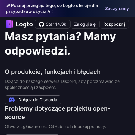
🎉 Poznaj przegląd tego, co Logto oferuje dla
Zaczynamy
przypadków użycia AI!
Star 14.3k
Zaloguj się
Rozpocznij
Masz pytania? Mamy
odpowiedzi.
O produkcie, funkcjach i błędach
Dołącz do naszego serwera Discord, aby porozmawiać ze
społecznością i zespołem.
Dołącz do Discorda
Problemy dotyczące projektu open-
source
Otwórz zgłoszenie na GitHubie dla lepszej pomocy.