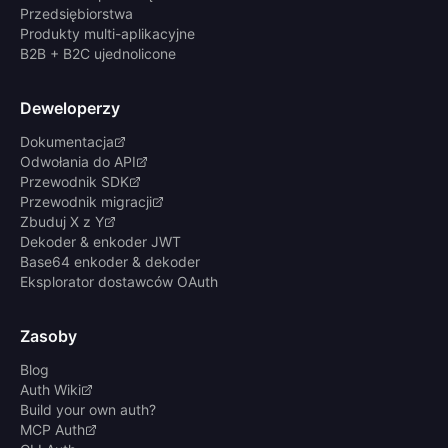
Przedsiębiorstwa
Produkty multi-aplikacyjne
B2B + B2C ujednolicone
Deweloperzy
Dokumentacja
Odwołania do API
Przewodnik SDK
Przewodnik migracji
Zbuduj X z Y
Dekoder & enkoder JWT
Base64 enkoder & dekoder
Eksplorator dostawców OAuth
Zasoby
Blog
Auth Wiki
Build your own auth?
MCP Auth