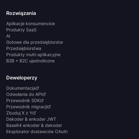
Rozwiązania
Aplikacje konsumenckie
Produkty SaaS
AI
Gotowe dla przedsiębiorstw
Przedsiębiorstwa
Produkty multi-aplikacyjne
B2B + B2C ujednolicone
Deweloperzy
Dokumentacja
Odwołania do API
Przewodnik SDK
Przewodnik migracji
Zbuduj X z Y
Dekoder & enkoder JWT
Base64 enkoder & dekoder
Eksplorator dostawców OAuth