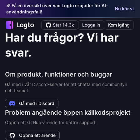
🎉 Få en översikt över vad Logto erbjuder för AI-
Nu kör vi
användningsfall!
Star 14.3k
Logga in
Kom igång
Har du frågor? Vi har
svar.
Om produkt, funktioner och buggar
Gå med i vår Discord-server för att chatta med communityn
och teamet.
Gå med i Discord
Problem angående öppen källkodsprojekt
Öppna ett GitHub-ärende för bättre support.
Öppna ett ärende