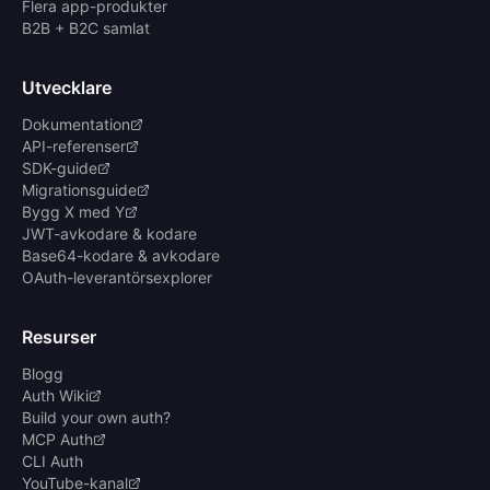
Flera app-produkter
B2B + B2C samlat
Utvecklare
Dokumentation
API-referenser
SDK-guide
Migrationsguide
Bygg X med Y
JWT-avkodare & kodare
Base64-kodare & avkodare
OAuth-leverantörsexplorer
Resurser
Blogg
Auth Wiki
Build your own auth?
MCP Auth
CLI Auth
YouTube-kanal