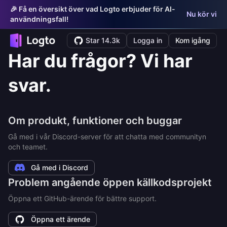
🎉 Få en översikt över vad Logto erbjuder för AI-
Nu kör vi
användningsfall!
Star 14.3k
Logga in
Kom igång
Har du frågor? Vi har
svar.
Om produkt, funktioner och buggar
Gå med i vår Discord-server för att chatta med communityn
och teamet.
Gå med i Discord
Problem angående öppen källkodsprojekt
Öppna ett GitHub-ärende för bättre support.
Öppna ett ärende