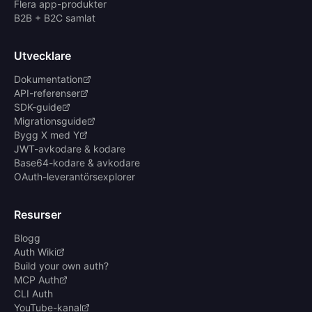
Flera app-produkter
B2B + B2C samlat
Utvecklare
Dokumentation
API-referenser
SDK-guide
Migrationsguide
Bygg X med Y
JWT-avkodare & kodare
Base64-kodare & avkodare
OAuth-leverantörsexplorer
Resurser
Blogg
Auth Wiki
Build your own auth?
MCP Auth
CLI Auth
YouTube-kanal