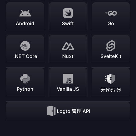
Android
Swift
Go
.NET Core
Nuxt
SvelteKit
Python
Vanilla JS
无代码 😎
Logto 管理 API