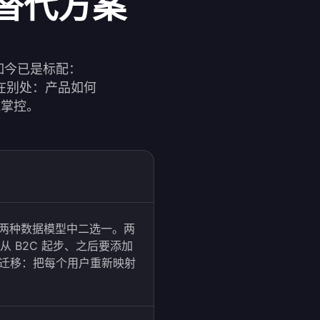
的替代方案
码如今已是标配：
擦在别处：产品如何
谁掌控。
B2B 两种数据模型中二选一。两
从 B2C 起步、之后要添加
正式迁移：把每个用户重新映射