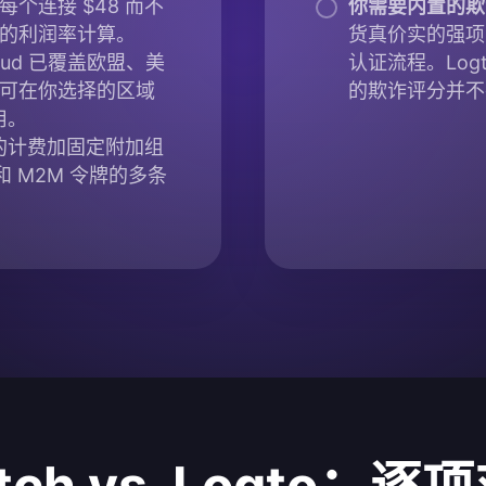
 每个连接 $48 而不
你需要内置的欺
单的利润率计算。
货真价实的强项
Cloud 已覆盖欧盟、美
认证流程。Lo
ud 可在你选择的区域
的欺诈评分并不
用。
的计费加固定附加组
接和 M2M 令牌的多条
ytch vs. Logto：逐