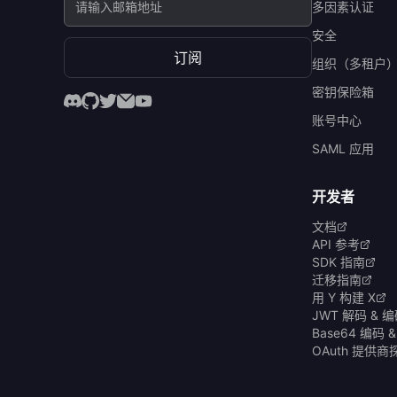
多因素认证
安全
订阅
组织（多租户
密钥保险箱
账号中心
SAML 应用
开发者
文档
API 参考
SDK 指南
迁移指南
用 Y 构建 X
JWT 解码 & 
Base64 编码 
OAuth 提供