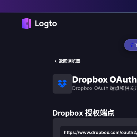
💡
返回浏览器
Dropbox OAut
Dropbox OAuth 端点和相
Dropbox 授权端点
https://www.dropbox.com/oauth2/