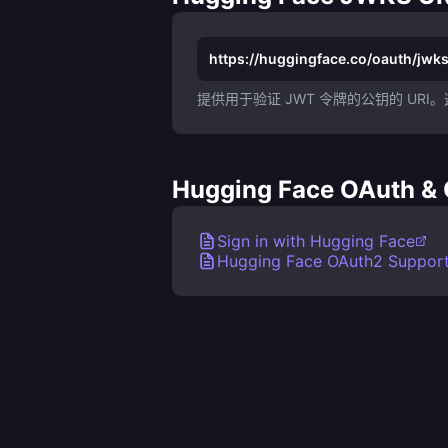
https://huggingface.co/oauth/jwk
提供用于验证 JWT 令牌的公钥的 U
Hugging Face OAuth
Sign in with Hugging Face
Hugging Face OAuth2 Suppor