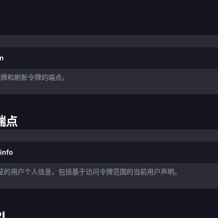
en
令牌和刷新令牌的端点。
息端点
info
份验证的用户个人信息，包括基于访问令牌范围的当前用户声明。
I