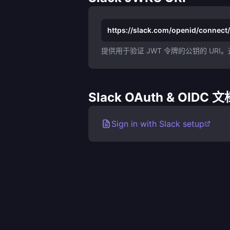
https://slack.com/openid/connect
提供用于验证 JWT 令牌的公钥的 U
Slack OAuth & OIDC
Sign in with Slack setup