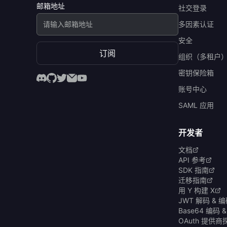
邮箱地址
社交登录
多因素认证
安全
订阅
组织（多租户
密钥保险箱
账号中心
SAML 应用
开发者
文档
API 参考
SDK 指南
迁移指南
用 Y 构建 X
JWT 解码 & 
Base64 编码 
OAuth 提供