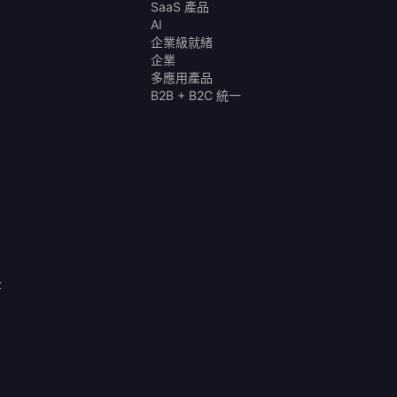
SaaS 產品
AI
企業級就緒
企業
多應用產品
B2B + B2C 統一
全