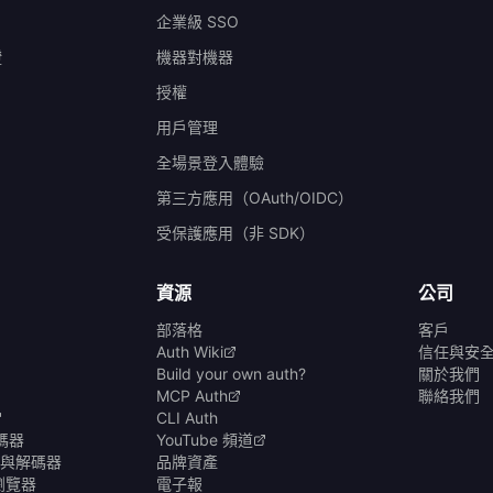
企業級 SSO
證
機器對機器
授權
）
用戶管理
全場景登入體驗
第三方應用（OAuth/OIDC）
受保護應用（非 SDK）
資源
公司
部落格
客戶
Auth Wiki
信任與安
Build your own auth?
關於我們
MCP Auth
聯絡我們
CLI Auth
碼器
YouTube 頻道
碼器與解碼器
品牌資產
商瀏覽器
電子報