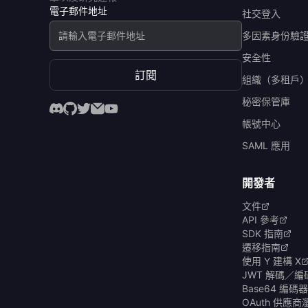
電子郵件地址
社交登入
多因素身份驗
安全性
訂閱
組織（多租戶
秘密保管庫
帳號中心
SAML 應用
開發者
文件
API 參考
SDK 指南
遷移指南
使用 Y 建構 X
JWT 解碼／編
Base64 編
OAuth 供應