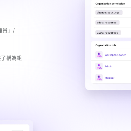
員」/
供了稱為組