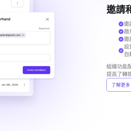
邀請
邀
啟
邀
設
自
組織功能配
提高了轉
了解更多