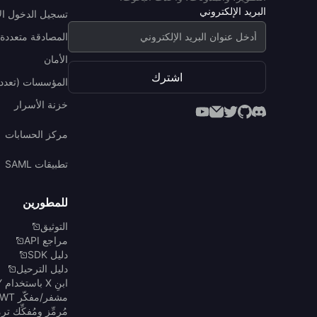
البريد الإلكتروني
تسجيل الدخول ال
المصادقة متعددة 
الأمان
اشترك
المؤسسات (تعدد 
خزنة الأسرار
مركز الحسابات
تطبيقات SAML
للمطورين
التوثيق
مراجع API
دليل SDK
دليل الترحيل
ابنِ X باستخدام Y
مشفر/مفكّر JWT
مُرمِّز ومُفكِّك ترميز 4