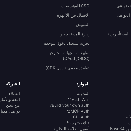
اجتماعي
SSO للمؤسسات
العوامل
الاتصال بين الأجهزة
التفويض
المستأجرين)
إدارة المستخدمين
تجربة تسجيل دخول موحدة
تطبيقات الجهات الخارجية
(OAuth/OIDC)
تطبيق محمي (بدون SDK)
الموارد
الشركة
المدونة
العملاء
Auth Wiki
الثقة والأمان
Build your own auth?
من نحن
MCP Auth
تواصل معنا
CLI Auth
قناة يوتيوب
Base6
أصول العلامة التجارية