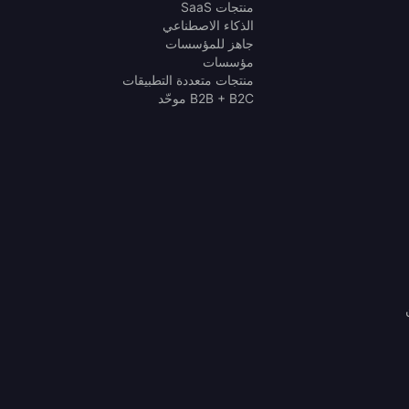
منتجات SaaS
الذكاء الاصطناعي
جاهز للمؤسسات
مؤسسات
منتجات متعددة التطبيقات
B2B + B2C موحّد