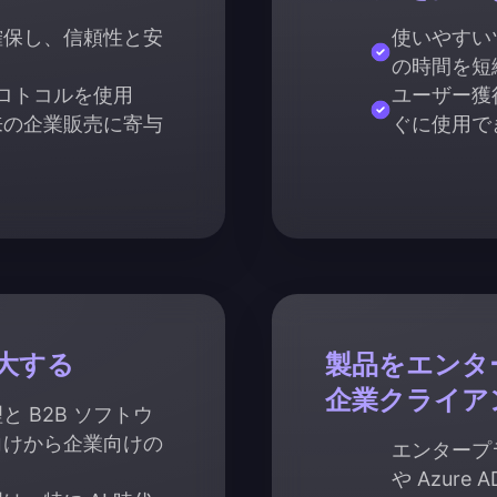
確保し、信頼性と安
使いやすい
の時間を短
準プロトコルを使用
ユーザー獲
来の企業販売に寄与
ぐに使用で
大する
製品をエンタ
企業クライア
 B2B ソフトウ
向けから企業向けの
エンタープラ
。
や Azur