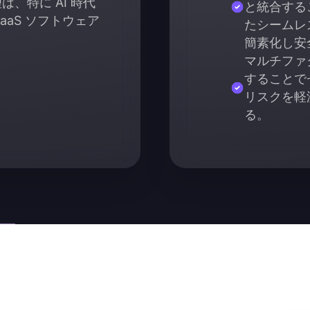
、特に AI 時代
と統合する
aaS ソフトウェア
たシームレ
簡素化し安
マルチファ
することで
リスクを軽
る。