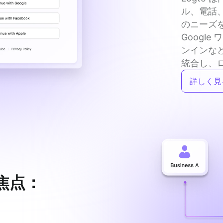
ル、電話
のニーズを
Google
ンインな
統合し、
詳しく見
焦点：