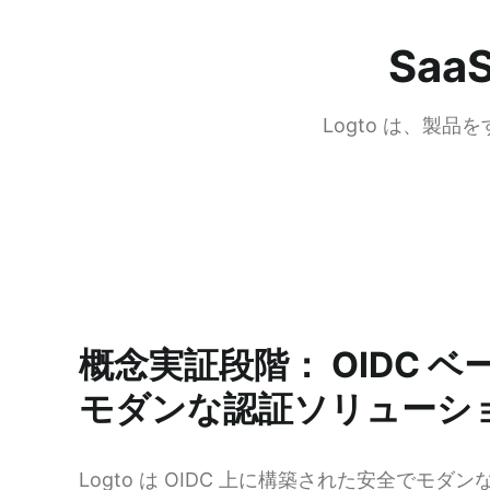
Sa
Logto は、製
概念実証段階： OIDC ベ
モダンな認証ソリューシ
Logto は OIDC 上に構築された安全でモダンな 