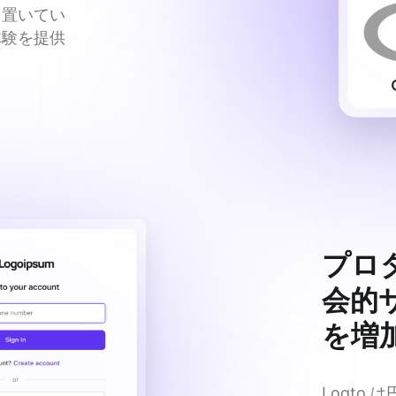
を置いてい
体験を提供
プロ
会的
を増
Logto