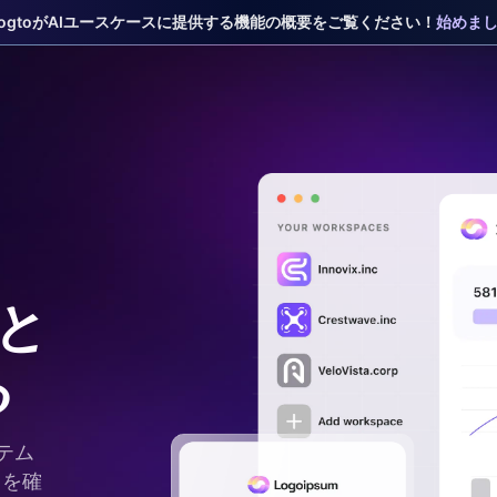
 LogtoがAIユースケースに提供する機能の概要をご覧ください！
始めま
長と
る
テム
とを確