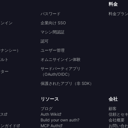
料金
ス
パスワード
料金プラ
インイン
企業向け SSO
マシン間認証
認可
テナンシー）
ユーザー管理
ボルト
オムニサインイン体験
サードパーティアプリ
ンター
（OAuth/OIDC）
保護されたアプリ（非 SDK）
リソース
会社
ブログ
顧客
ンス
Auth Wiki
信頼とセ
Build your own auth?
会社概要
ョンガイド
MCP Auth
お問い合