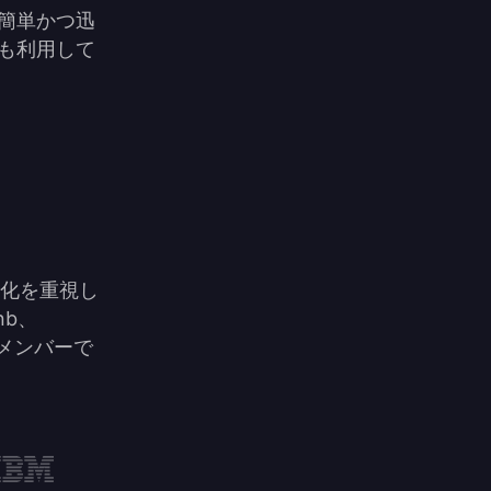
り簡単かつ迅
でも利用して
文化を重視し
nb、
なメンバーで