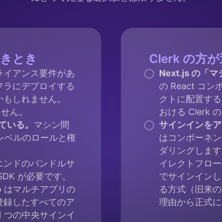
べきとき
Clerk 
ライアンス要件があ
Next.js 
フラにデプロイする
の React コ
かもしれません。
クトに配置する
ません。
おける Cler
している。
マシン間
サインインをア
織レベルのロールと権
はコンポーネン
ダリングします。一
エンドのバンドルサ
イレクトフロー
DK が必要です。
でサインインし
to はマルチアプリの
る方式（旧来の
登録したすべてのア
理由から正式に
1 つの中央サインイ