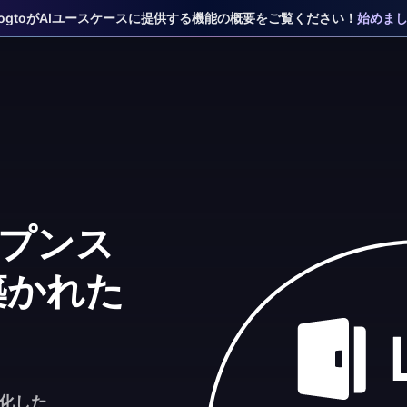
 LogtoがAIユースケースに提供する機能の概要をご覧ください！
始めま
ープンス
築かれた
化した