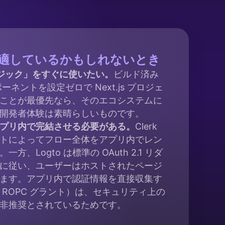
の方が適しているかもしれないとき
の「マジック」をすぐに使いたい。
ビルド済み
ンポーネントを設定ゼロで Next.js プロジェ
ことが最優先なら、そのエコシステムに
k の開発者体験は素晴らしいものです。
プリ内で完結させる必要がある。
Clerk
トによってフロー全体をアプリ内でレン
方、Logto は標準の OAuth 2.1 リダ
に従い、ユーザーはホストされたページ
ます。アプリ内で認証情報を直接収集す
 ROPC グラント）は、セキュリティ上の
非推奨とされているためです。