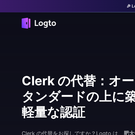
🎉
Clerk の代替：オ
タンダードの上に
軽量な認証
Clerk の代替をお探しですか？Logto は、
肥大