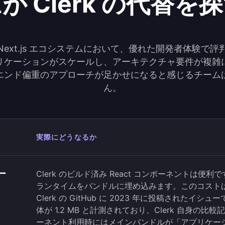
が Clerk の代替を
特に Next.js エコシステムにおいて、優れた開発者体験で
リケーションがスケールし、アーキテクチャ要件が複雑
エンド偏重のアプローチが足かせになると感じるチーム
ん。
実際にどうなるか
ー
Clerk のビルド済み React コンポーネントは便利
ランタイムをバンドルに埋め込みます。このコスト
Clerk の GitHub に 2023 年に投稿されたイシューで
体が 1.2 MB と計測されており、Clerk 自身の
ーネント利用時にはメインバンドルが「アプリケー