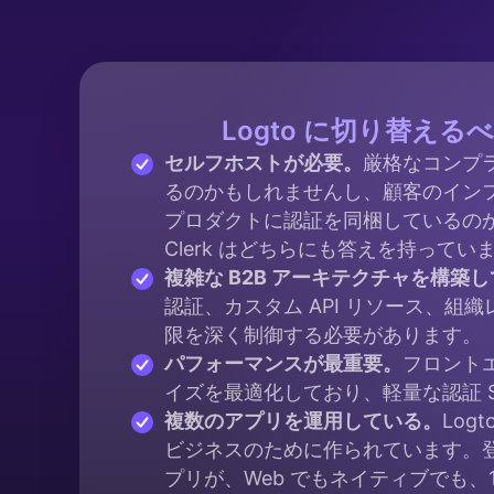
Logto に切り替える
セルフホストが必要。
厳格なコンプ
るのかもしれませんし、顧客のイン
プロダクトに認証を同梱しているの
Clerk はどちらにも答えを持ってい
複雑な B2B アーキテクチャを構築
認証、カスタム API リソース、組
限を深く制御する必要があります。
パフォーマンスが最重要。
フロント
イズを最適化しており、軽量な認証 S
複数のアプリを運用している。
Log
ビジネスのために作られています。
プリが、Web でもネイティブでも、