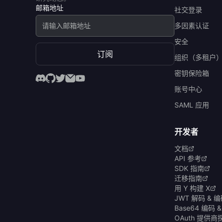
邮箱地址
社交登录
多因素认证
安全
订阅
组织（多租户
密钥保险箱
账号中心
SAML 应用
开发者
文档
API 参考
SDK 指南
迁移指南
用 Y 构建 X
JWT 解码 & 
Base64 编码 
OAuth 提供