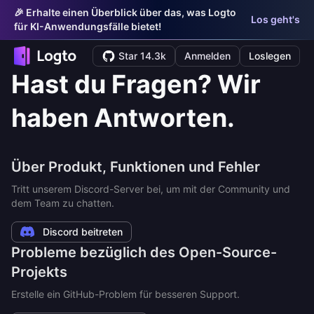
🎉 Erhalte einen Überblick über das, was Logto
Los geht's
für KI-Anwendungsfälle bietet!
Star 14.3k
Anmelden
Loslegen
Hast du Fragen? Wir
haben Antworten.
Über Produkt, Funktionen und Fehler
Tritt unserem Discord-Server bei, um mit der Community und
dem Team zu chatten.
Discord beitreten
Probleme bezüglich des Open-Source-
Projekts
Erstelle ein GitHub-Problem für besseren Support.