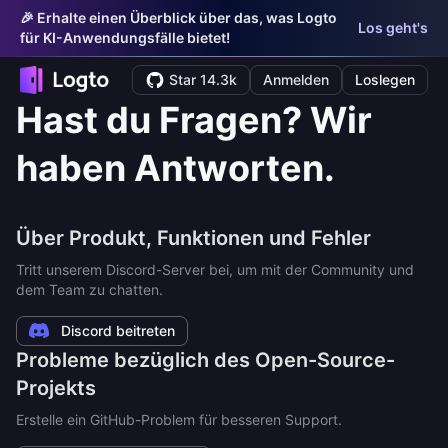
🎉 Erhalte einen Überblick über das, was Logto
Los geht's
für KI-Anwendungsfälle bietet!
Star 14.3k
Anmelden
Loslegen
Hast du Fragen? Wir
haben Antworten.
Über Produkt, Funktionen und Fehler
Tritt unserem Discord-Server bei, um mit der Community und
dem Team zu chatten.
Discord beitreten
Probleme bezüglich des Open-Source-
Projekts
Erstelle ein GitHub-Problem für besseren Support.