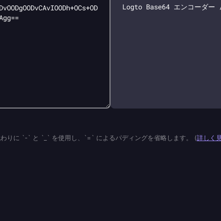
 の代わりに `-` と `_` を使用し、`=` によるパディングを省略します。
(
詳しく