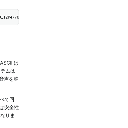
QI12P4//8/w38GIAXDIBKE0DHxgljNBAAO9TXL0Y4OHwAAAABJRU5Erk
CII は
ステムは
や音声を静
すべて回
 は安全性
になりま