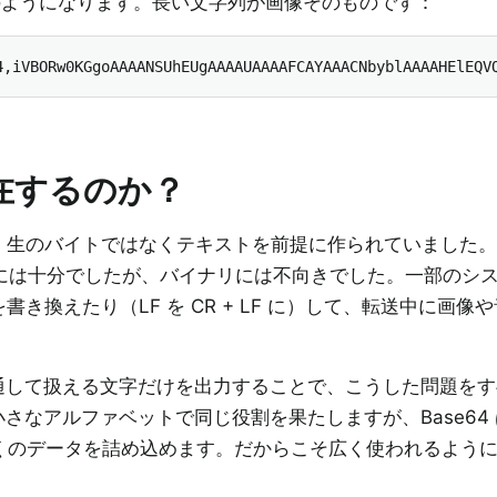
クはこのようになります。長い文字列が画像そのものです：
4,iVBORw0KGgoAAAANSUhEUgAAAAUAAAAFCAYAAACNbyblAAAAHElEQV
存在するのか？
生のバイトではなくテキストを前提に作られていました。AS
、英語には十分でしたが、バイナリには不向きでした。一部のシ
き換えたり（LF を CR + LF に）して、転送中に画像
も共通して扱える文字だけを出力することで、こうした問題を
2 も小さなアルファベットで同じ役割を果たしますが、Base64
多くのデータを詰め込めます。だからこそ広く使われるよう