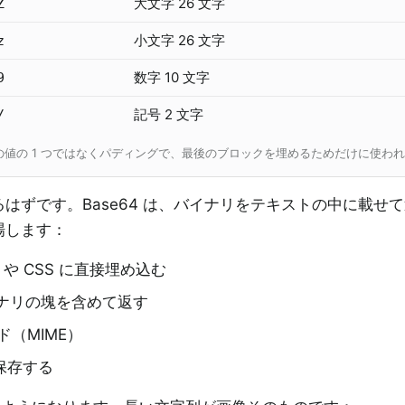
大文字 26 文字
Z
小文字 26 文字
z
数字 10 文字
9
記号 2 文字
/
個の値の 1 つではなくパディングで、最後のブロックを埋めるためだけに使わ
はずです。Base64 は、バイナリをテキストの中に載せ
場します：
や CSS に直接埋め込む
バイナリの塊を含めて返す
（MIME）
保存する