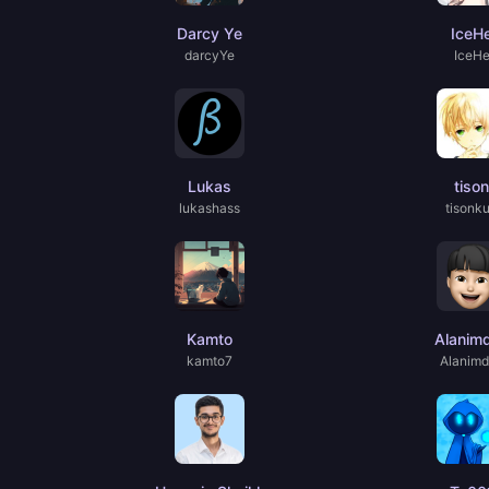
Darcy Ye
IceH
darcyYe
IceH
Lukas
tison
lukashass
tisonk
Kamto
Alanim
kamto7
Alanim