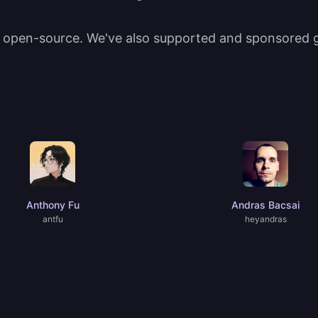
t open-source. We've also supported and sponsored gr
Anthony Fu
Andras Bacsai
antfu
heyandras