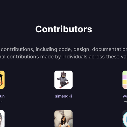
Contributors
ontributions, including code, design, documentation,
l contributions made by individuals across these var
jun
simeng-li
wa
un
w