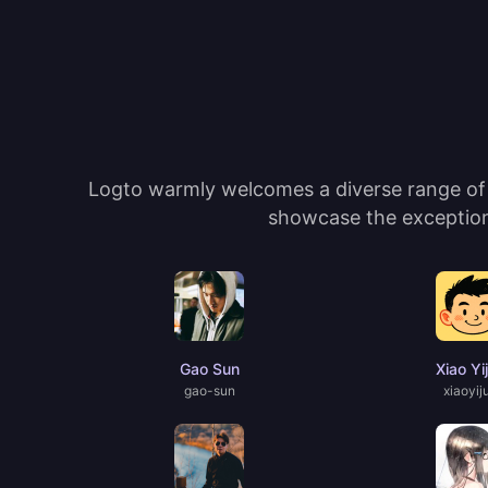
Logto warmly welcomes a diverse range of c
showcase the exceptiona
Gao Sun
Xiao Yi
gao-sun
xiaoyij