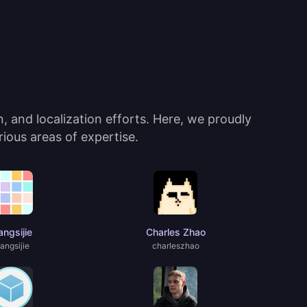
 and localization efforts. Here, we proudly
ious areas of expertise.
ngsijie
Charles Zhao
angsijie
charIeszhao