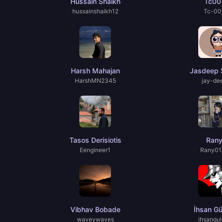
Hussain Shaikh
Tc00
hussainshaikh12
Tc-00
Harsh Mahajan
Jasdeep 
HarshMN2345
jay-de
Tasos Derisiotis
Ran
Eengineer1
Rany01
Vibhav Bobade
İhsan Gü
waveywaves
ihsangul