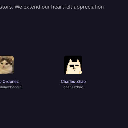
estors. We extend our heartfelt appreciation
o Ordoñez
Charles Zhao
donezBecerril
charIeszhao