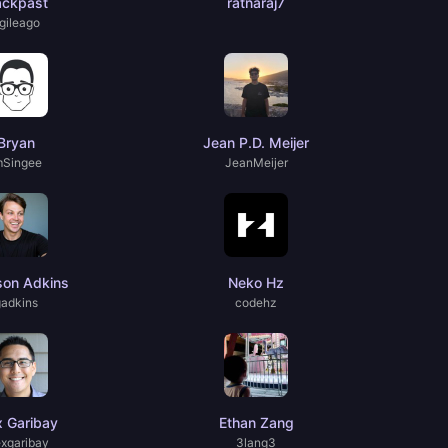
ackpast
ratnaraj7
gileago
Bryan
Jean P.D. Meijer
mSingee
JeanMeijer
son Adkins
Neko Hz
gadkins
codehz
x Garibay
Ethan Zang
exgaribay
3lang3