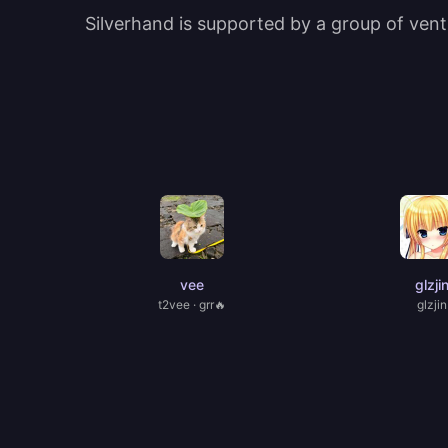
Silverhand is supported by a group of ventu
vee
glzji
t2vee · grr🔥
glzjin