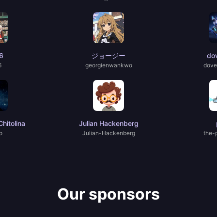
6
ジョージー
do
6
georgienwankwo
dove
hitolina
Julian Hackenberg
o
Julian-Hackenberg
the-
Our sponsors