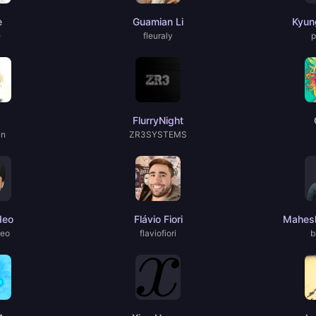
e
Guamian Li
Kyun
e
fleuraly
p
FlurryNight
un
ZR3SYSTEMS
deo
Flávio Fiori
Mahesh
deo
flaviofiori
b