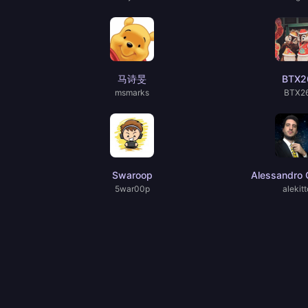
马诗旻
BTX2
msmarks
BTX2
Swaroop
Alessandro C
5war00p
alekitt