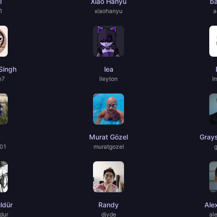
1
Xiao Hanyu
b
1
xiaohanyu
a
Singh
lea
e7
lleyton
I
y
Murat Gözel
Gray
01
muratgozel
ldür
Randy
Ale
dur
djyde
al