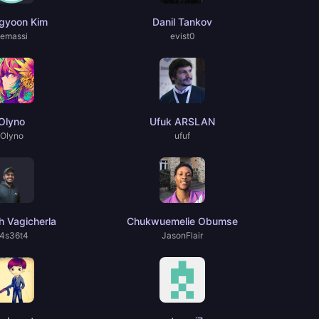
gyoon Kim
Danil Tankov
emassi
evist0
Olyno
Ufuk ARSLAN
Olyno
ufuf
 Vagicherla
Chukwuemelie Obumse
4s36t4
JasonFlair