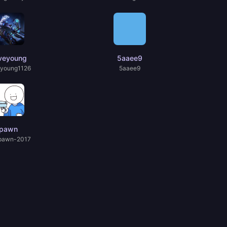
veyoung
5aaee9
young1126
5aaee9
pawn
pawn-2017