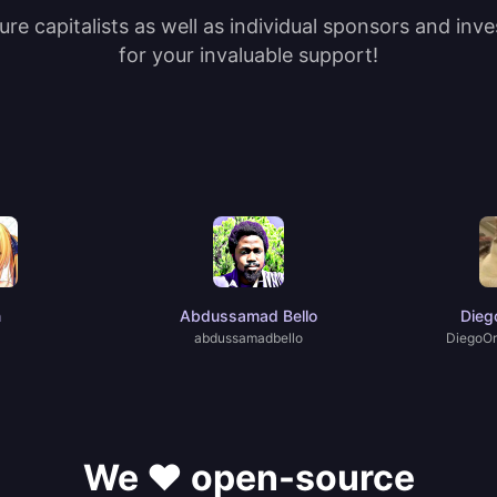
re capitalists as well as individual sponsors and inv
for your invaluable support!
n
Abdussamad Bello
Dieg
abdussamadbello
DiegoOr
We ❤️ open-source