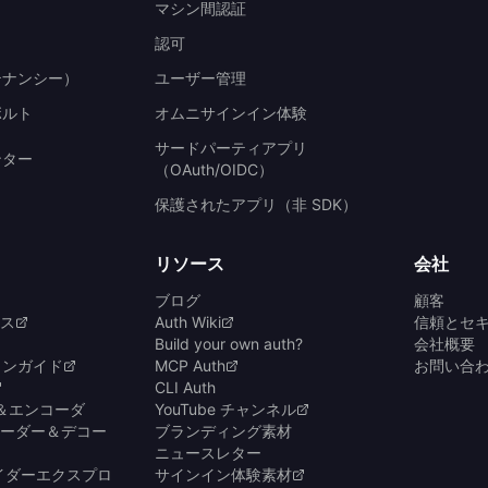
マシン間認証
認可
テナンシー）
ユーザー管理
ボルト
オムニサインイン体験
サードパーティアプリ
ンター
（OAuth/OIDC）
保護されたアプリ（非 SDK）
リソース
会社
ブログ
顧客
ンス
Auth Wiki
信頼とセ
Build your own auth?
会社概要
ョンガイド
MCP Auth
お問い合
CLI Auth
ダ＆エンコーダ
YouTube チャンネル
ンコーダー＆デコー
ブランディング素材
ニュースレター
バイダーエクスプロ
サインイン体験素材