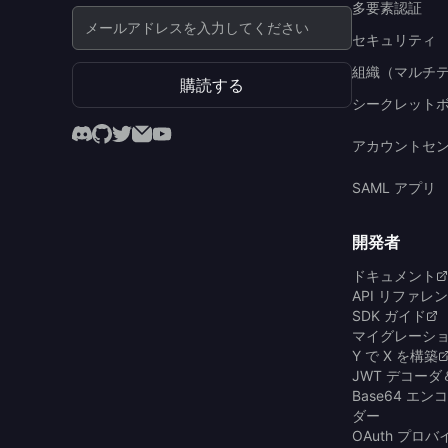
多要素認証
セキュリティ
組織（マルチ
購読する
シークレット
アカウントセ
SAML アプリ
開発者
ドキュメント
API リファレ
SDK ガイド
マイグレーシ
Y で X を構築
JWT デコー
Base64 エ
ダー
OAuth プロ