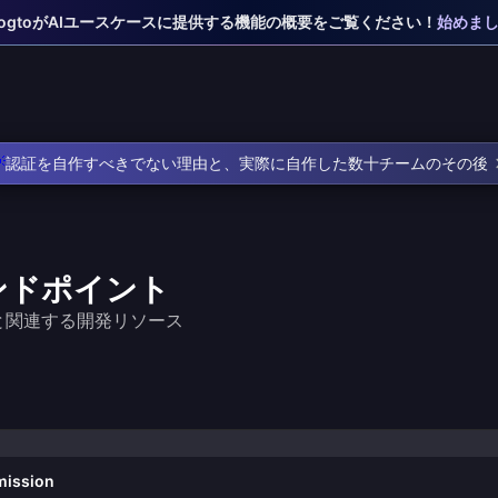
 LogtoがAIユースケースに提供する機能の概要をご覧ください！
始めま

認証を自作すべきでない理由と、実際に自作した数十チームのその後
 エンドポイント
ントと関連する開発リソース
ト
mission