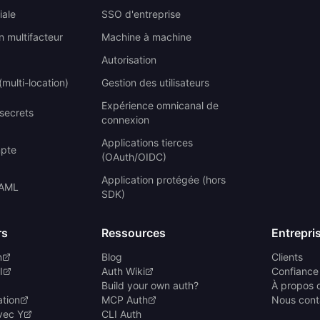
iale
SSO d'entreprise
n multifacteur
Machine à machine
Autorisation
multi-location)
Gestion des utilisateurs
Expérience omnicanal de
 secrets
connexion
Applications tierces
mpte
(OAuth/OIDC)
Application protégée (hors
SAML
SDK)
rs
Ressources
Entrepri
n
Blog
Clients
I
Auth Wiki
Confiance 
Build your own auth?
À propos 
ation
MCP Auth
Nous cont
vec Y
CLI Auth